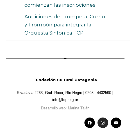
comienzan las inscripciones
Audiciones de Trompeta, Corno
y Trombón para integrar la
Orquesta Sinfónica FCP
Fundación Cultural Patagonia
Rivadavia 2263, Gral. Roca, Río Negro | 0298 - 4432590 |
info@fcp.org.ar
Desarrollo web: Marina Taján
F
I
Y
a
n
o
c
s
u