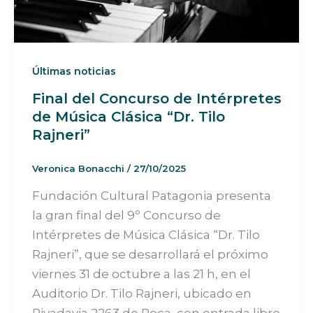
Últimas noticias
Final del Concurso de Intérpretes
de Música Clásica “Dr. Tilo
Rajneri”
Veronica Bonacchi
/
27/10/2025
Fundación Cultural Patagonia presenta
la gran final del 9º Concurso de
Intérpretes de Música Clásica “Dr. Tilo
Rajneri”, que se desarrollará el próximo
viernes 31 de octubre a las 21 h, en el
Auditorio Dr. Tilo Rajneri, ubicado en
Rivadavia 2263 de Roca, con entrada libre