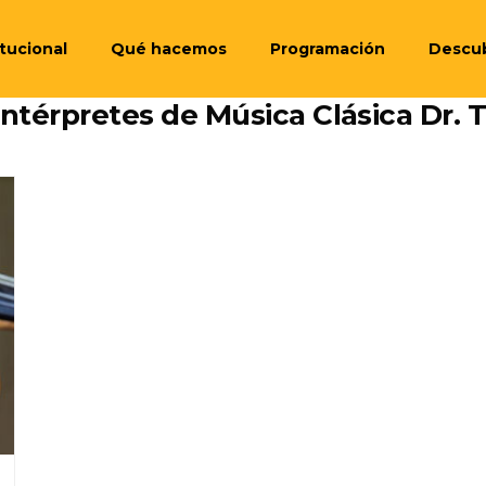
itucional
Qué hacemos
Programación
Descu
ntérpretes de Música Clásica Dr. T