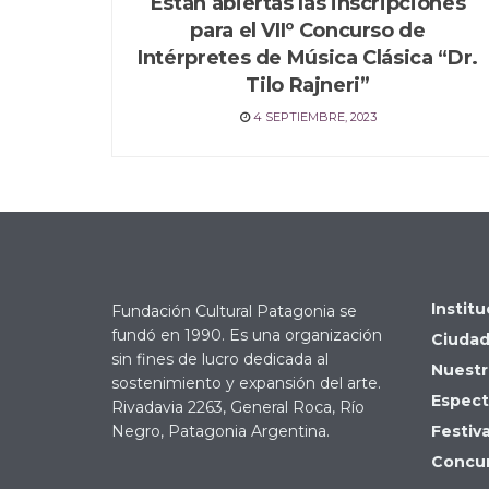
Están abiertas las inscripciones
para el VIIº Concurso de
Intérpretes de Música Clásica “Dr.
Tilo Rajneri”
4 SEPTIEMBRE, 2023
Institu
Fundación Cultural Patagonia se
fundó en 1990. Es una organización
Ciudad
sin fines de lucro dedicada al
Nuestr
sostenimiento y expansión del arte.
Espect
Rivadavia 2263, General Roca, Río
Negro, Patagonia Argentina.
Festiv
Concu