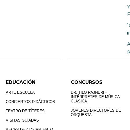
Y
F
1
i
A
p
EDUCACIÓN
CONCURSOS
ARTE ESCUELA
DR. TILO RAJNERI -
INTÉRPRETES DE MÚSICA
CLÁSICA
CONCIERTOS DIDÁCTICOS
JÓVENES DIRECTORES DE
TEATRO DE TÍTERES
ORQUESTA
VISITAS GUIADAS
BECAS DE ALOJAMIENTO