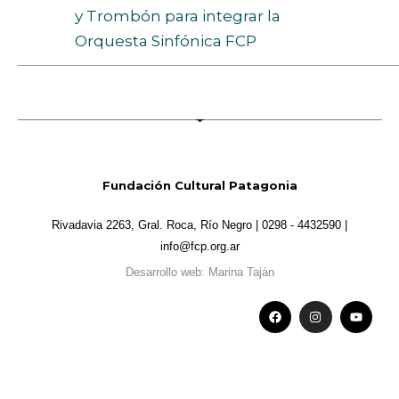
y Trombón para integrar la
Orquesta Sinfónica FCP
Fundación Cultural Patagonia
Rivadavia 2263, Gral. Roca, Río Negro | 0298 - 4432590 |
info@fcp.org.ar
Desarrollo web: Marina Taján
F
I
Y
a
n
o
c
s
u
e
t
t
b
a
u
o
g
b
o
r
e
k
a