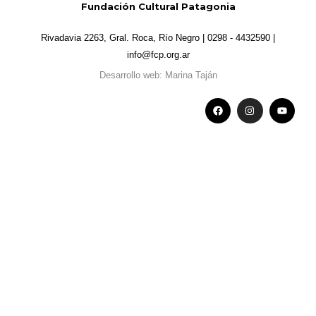
Fundación Cultural Patagonia
Rivadavia 2263, Gral. Roca, Río Negro | 0298 - 4432590 |
info@fcp.org.ar
Desarrollo web: Marina Taján
F
I
Y
a
n
o
c
s
u
e
t
t
b
a
u
o
g
b
o
r
e
k
a
m