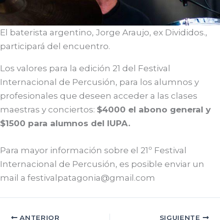
El baterista argentino, Jorge Araujo, ex Divididos.,
participará del encuentro.
Los valores para la edición 21 del Festival
Internacional de Percusión, para los alumnos y
profesionales que deseen acceder a las clases
maestras y conciertos:
$4000 el abono general y
$1500 para alumnos del IUPA.
Para mayor información sobre el 21º Festival
Internacional de Percusión, es posible enviar un
mail a festivalpatagonia@gmail.com
ANTERIOR
SIGUIENTE