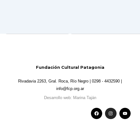
Fundación Cultural Patagonia
Rivadavia 2263, Gral. Roca, Río Negro | 0298 - 4432590 |
info@fcp.org.ar
Desarrollo web: Marina Taján
F
I
Y
a
n
o
c
s
u
e
t
t
b
a
u
o
g
b
o
r
e